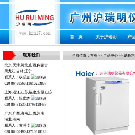
首 页
关于沪瑞明
产
联系我们
当前位置：
首页
>>
产品中心
>>
试验箱
北京,天津,河北,山西,内蒙古
黑龙江,吉林,辽宁
联系人：杨必全
020-86488563\13610253837
上海,浙江,江苏,福建,安徽,山东
联系人：陈党辉
020-86481535\13798128437
广东,广西,海南,江西,河南
湖北,湖南
联系人：黄浦传
020-86499490\13710518134