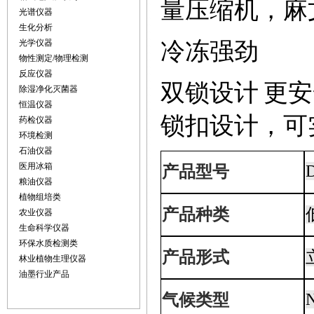
量压缩机，麻
光谱仪器
生化分析
光学仪器
冷冻强劲
物性测定/物理检测
反应仪器
双锁设计
更安
除湿净化灭菌器
恒温仪器
锁扣设计，可
药检仪器
环境检测
石油仪器
医用冰箱
产品型号
粮油仪器
植物组培类
产品种类
农业仪器
生命科学仪器
环保水质检测类
产品形式
林业植物生理仪器
油墨行业产品
气候类型