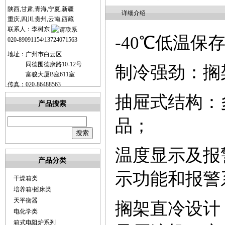
陕西,甘肃,青海,宁夏,新疆
详细介绍
重庆,四川,贵州,云南,西藏
联系人：李树东
-40
℃低温保
020-89091154\13724071563
地址：广州市白云区
同德围德康路10-12号
制冷强劲
：
搁
富骏大厦B座611室
传真：020-86488563
抽屉式结构
：
产品搜索
品；
温度显示及报
产品分类
示功能和报警
干燥箱类
培养箱/摇床类
天平衡器
搁架直冷设计
电化学类
箱式电阻炉系列