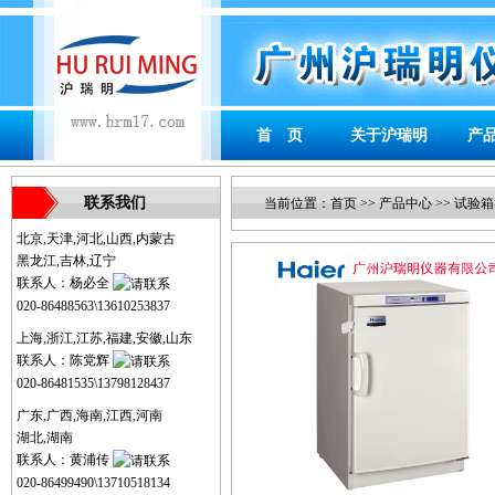
首 页
关于沪瑞明
产
联系我们
当前位置：
首页
>>
产品中心
>>
试验箱
北京,天津,河北,山西,内蒙古
黑龙江,吉林,辽宁
联系人：杨必全
020-86488563\13610253837
上海,浙江,江苏,福建,安徽,山东
联系人：陈党辉
020-86481535\13798128437
广东,广西,海南,江西,河南
湖北,湖南
联系人：黄浦传
020-86499490\13710518134