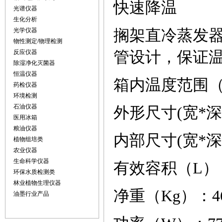
快速降温
光谱仪器
生化分析
搁架直冷蒸发
光学仪器
物性测定/物理检测
管设计，保证
反应仪器
除湿净化灭菌器
恒温仪器
箱内温度范围
药检仪器
环境检测
石油仪器
外形尺寸
(
宽
*
深
医用冰箱
粮油仪器
内部尺寸
(
宽
*
深
植物组培类
农业仪器
生命科学仪器
有效容积（
L
）
环保水质检测类
林业植物生理仪器
净重（
Kg
）
：
4
油墨行业产品