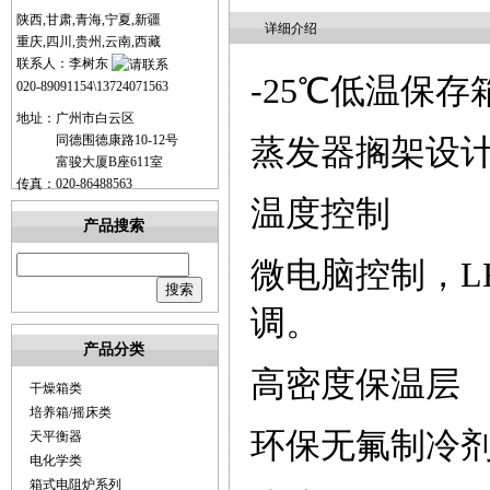
陕西,甘肃,青海,宁夏,新疆
详细介绍
重庆,四川,贵州,云南,西藏
联系人：李树东
-25
℃低温保存
020-89091154\13724071563
地址：广州市白云区
同德围德康路10-12号
蒸发器搁架设
富骏大厦B座611室
传真：020-86488563
温度控制
产品搜索
微电脑控制，
L
调。
产品分类
高密度保温层
干燥箱类
培养箱/摇床类
环保无氟制冷
天平衡器
电化学类
箱式电阻炉系列