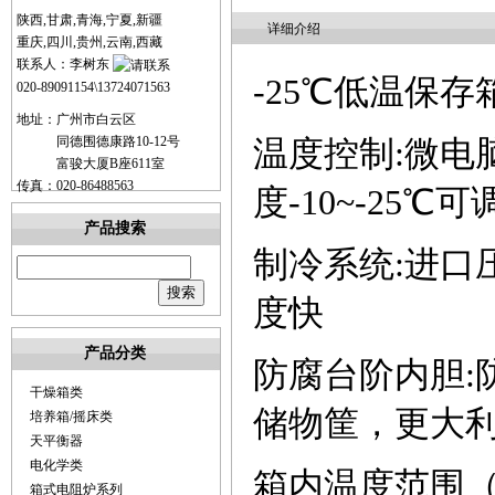
陕西,甘肃,青海,宁夏,新疆
详细介绍
重庆,四川,贵州,云南,西藏
联系人：李树东
-25
℃低温保存
020-89091154\13724071563
地址：广州市白云区
同德围德康路10-12号
温度控制
:
微电
富骏大厦B座611室
传真：020-86488563
度
-10~-25
℃可
产品搜索
制冷系统
:
进口
度快
产品分类
防腐台阶内胆
:
干燥箱类
储物筐，更大
培养箱/摇床类
天平衡器
电化学类
箱内温度范围
箱式电阻炉系列