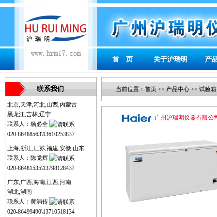
首 页
关于沪瑞明
产
联系我们
当前位置：
首页
>>
产品中心
>>
试验箱
北京,天津,河北,山西,内蒙古
黑龙江,吉林,辽宁
联系人：杨必全
020-86488563\13610253837
上海,浙江,江苏,福建,安徽,山东
联系人：陈党辉
020-86481535\13798128437
广东,广西,海南,江西,河南
湖北,湖南
联系人：黄浦传
020-86499490\13710518134