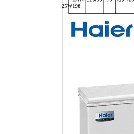
25W198