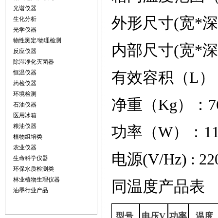
光谱仪器
外形尺寸
(
宽
*
深
生化分析
光学仪器
物性测定/物理检测
内部尺寸
(
宽
*
深
反应仪器
除湿净化灭菌器
有效容积（
L
）
恒温仪器
药检仪器
环境检测
净重（
Kg
）
：
7
石油仪器
医用冰箱
粮油仪器
功率（
W
）
：
1
植物组培类
农业仪器
电源
(V/Hz) : 22
生命科学仪器
环保水质检测类
林业植物生理仪器
同温度产品表
油墨行业产品
型号
电压
V
功率
温度