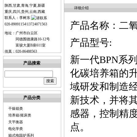
陕西,甘肃,青海,宁夏,新疆
详细介绍
重庆,四川,贵州,云南,西藏
联系人：李树东
产品名称：二
020-89091154\13724071563
地址：广州市白云区
同德围德康路10-12号
产品型号
:
富骏大厦B座611室
传真：020-86488563
新一代
BPN系
产品搜索
化碳培养箱的
域研发和制造
新技术，并将其
产品分类
干燥箱类
感器，控制精
培养箱/摇床类
天平衡器
点。
电化学类
箱式电阻炉系列