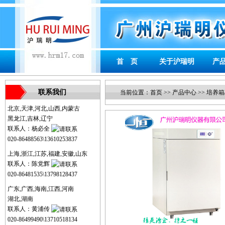
首 页
关于沪瑞明
产
联系我们
当前位置：
首页
>>
产品中心
>>
培养箱
北京,天津,河北,山西,内蒙古
黑龙江,吉林,辽宁
联系人：杨必全
020-86488563\13610253837
上海,浙江,江苏,福建,安徽,山东
联系人：陈党辉
020-86481535\13798128437
广东,广西,海南,江西,河南
湖北,湖南
联系人：黄浦传
020-86499490\13710518134