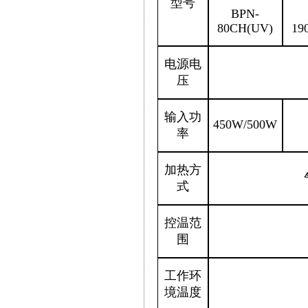
型号
BPN-
80CH(UV)
19
电源电
压
输入功
450W/500W
率
加热方
式
控温范
围
工作环
境温度