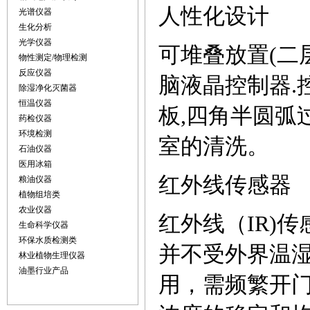
人性化设计
光谱仪器
生化分析
光学仪器
可堆叠放置
(二
物性测定/物理检测
反应仪器
脑液晶控制器.
除湿净化灭菌器
恒温仪器
板,四角半圆弧
药检仪器
环境检测
室的清洗。
石油仪器
医用冰箱
红外线传感器
粮油仪器
植物组培类
农业仪器
红外线（
IR)
生命科学仪器
环保水质检测类
并不受外界温
林业植物生理仪器
油墨行业产品
用，需频繁开门