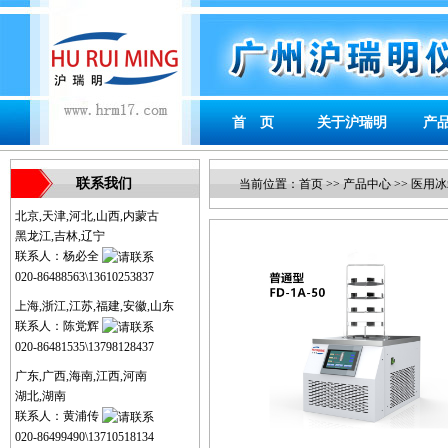
首 页
关于沪瑞明
产
联系我们
当前位置：
首页
>>
产品中心
>>
医用冰
北京,天津,河北,山西,内蒙古
黑龙江,吉林,辽宁
联系人：杨必全
020-86488563\13610253837
上海,浙江,江苏,福建,安徽,山东
联系人：陈党辉
020-86481535\13798128437
广东,广西,海南,江西,河南
湖北,湖南
联系人：黄浦传
020-86499490\13710518134