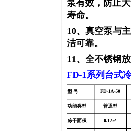
泵有效，防止大
寿命。
10、
真空泵与主
洁可靠。
11、
全不锈钢放
FD
-1
系列台式
FD-1A-50
型
号
功能类型
普通型
冻干面积
0.12㎡