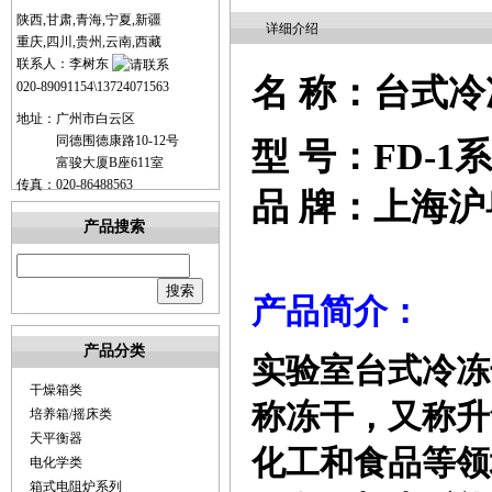
陕西,甘肃,青海,宁夏,新疆
详细介绍
重庆,四川,贵州,云南,西藏
联系人：李树东
名
称：台式冷
020-89091154\13724071563
地址：广州市白云区
同德围德康路10-12号
型
号：
FD-1
系
富骏大厦B座611室
传真：020-86488563
品
牌：上海沪
产品搜索
产品简介：
产品分类
实验室台式冷冻
干燥箱类
称冻干，又称升
培养箱/摇床类
天平衡器
化工和食品等领
电化学类
箱式电阻炉系列