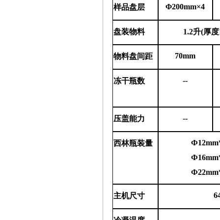
Φ200mm×4
样品盘层
盘装物料
1.2升(厚度
70mm
物料盘间距
--
冻干瓶数
--
压盖能力
Ф12mm
西林瓶装量
Ф16mm
Ф22mm
6
主机尺寸