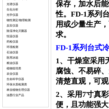
保存，加水后能
光谱仪器
生化分析
性。
FD
-1
系列
光学仪器
物性测定/物理检测
用或少量生产，
反应仪器
除湿净化灭菌器
求。
恒温仪器
药检仪器
FD
-1
系列台式
环境检测
石油仪器
医用冰箱
1、
干燥室采用
粮油仪器
植物组培类
腐蚀、不易碎、
农业仪器
清楚直观，可观
生命科学仪器
环保水质检测类
林业植物生理仪器
2、
采用
7寸真
油墨行业产品
便，且功能强大