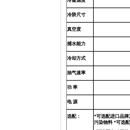
冷凝温度
冷阱尺寸
真空度
捕水能力
冷却方式
抽气速率
功
率
电
源
选配：
*可选配进口品牌
污染物料 *可选