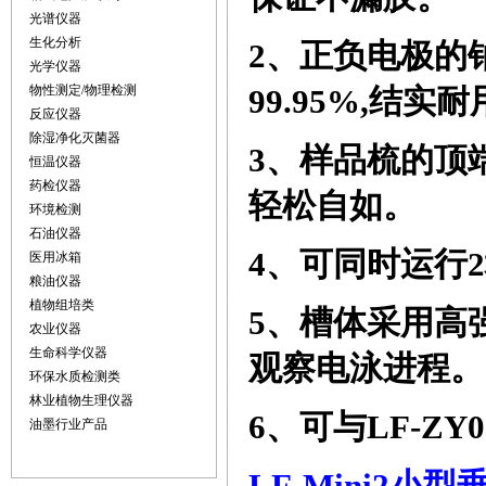
光谱仪器
生化分析
2
、正负电极的
光学仪器
物性测定/物理检测
99.95%,
结实耐
反应仪器
除湿净化灭菌器
3
、样品梳的顶
恒温仪器
药检仪器
轻松自如。
环境检测
石油仪器
4
、可同时运行
2
医用冰箱
粮油仪器
植物组培类
5
、槽体采用高
农业仪器
生命科学仪器
观察电泳进程。
环保水质检测类
林业植物生理仪器
6
、可与
LF-ZY0
油墨行业产品
LF-Mini
2
小型