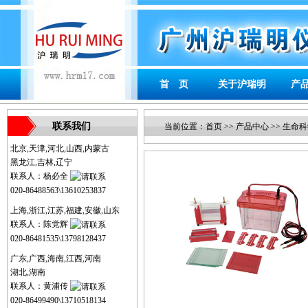
首 页
关于沪瑞明
产
联系我们
当前位置：
首页
>>
产品中心
>>
生命科
北京,天津,河北,山西,内蒙古
黑龙江,吉林,辽宁
联系人：杨必全
020-86488563\13610253837
上海,浙江,江苏,福建,安徽,山东
联系人：陈党辉
020-86481535\13798128437
广东,广西,海南,江西,河南
湖北,湖南
联系人：黄浦传
020-86499490\13710518134