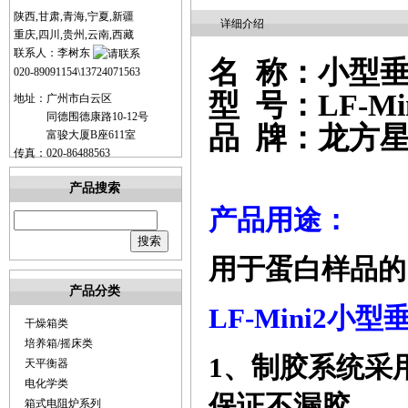
陕西,甘肃,青海,宁夏,新疆
详细介绍
重庆,四川,贵州,云南,西藏
联系人：李树东
名
称：
小型
020-89091154\13724071563
型
号：
LF-Mi
地址：广州市白云区
同德围德康路10-12号
品
牌：
龙方
富骏大厦B座611室
传真：020-86488563
产品搜索
产品用途：
用于蛋白样品的
产品分类
LF-Mini
2
小型
干燥箱类
培养箱/摇床类
1
、制胶系统采
天平衡器
电化学类
保证不漏胶。
箱式电阻炉系列