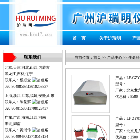
首 页
关于沪瑞明
产
联系我们
当前位置：
首页
>>
产品中心
>>
生命科
北京,天津,河北,山西,内蒙古
黑龙江,吉林,辽宁
产品：
LF-G
联系人：杨必全
型号：
020-86488563\13610253837
厂家：
北京龙
上海,浙江,江苏,福建,安徽,山东
优惠价：8500
联系人：陈党辉
020-86481535\13798128437
广东,广西,海南,江西,河南
产品：
LF-Z
湖北,湖南
型号：
联系人：黄浦传
厂家：
北京龙
020-86499490\13710518134
优惠价：2500