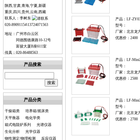
陕西,甘肃,青海,宁夏,新疆
重庆,四川,贵州,云南,西藏
联系人：李树东
产品：
LF-Z
020-89091154\13724071563
型号：
厂家：
北京龙
地址：广州市白云区
优惠价：2400
同德围德康路10-12号
富骏大厦B座611室
传真：020-86488563
产品：
LF-M
产品搜索
型号：
厂家：
北京龙
优惠价：2500
产品分类
产品：
LF-M
型号：
干燥箱类
培养箱/摇床类
厂家：
北京龙
天平衡器
电化学类
优惠价：2700
箱式电阻炉系列
光谱仪器
生化分析
光学仪器
物性测定/物理检测
反应仪器