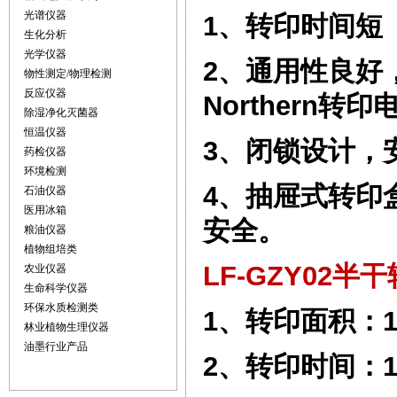
光谱仪器
1
、
转印时间短
生化分析
光学仪器
2
、
通用性良好
物性测定/物理检测
反应仪器
Northern
转印
除湿净化灭菌器
恒温仪器
3
、
闭锁设计，
药检仪器
环境检测
4
、
抽屉式转印
石油仪器
医用冰箱
安全
。
粮油仪器
植物组培类
LF-GZY0
2
半干
农业仪器
生命科学仪器
环保水质检测类
1
、
转印面积：
林业植物生理仪器
油墨行业产品
2
、
转印时间：
1