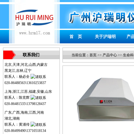
首 页
关于沪瑞明
产
联系我们
当前位置：
首页
>>
产品中心
>>
生命科
北京,天津,河北,山西,内蒙古
黑龙江,吉林,辽宁
联系人：杨必全
020-86488563\13610253837
上海,浙江,江苏,福建,安徽,山东
联系人：陈党辉
020-86481535\13798128437
广东,广西,海南,江西,河南
湖北,湖南
联系人：黄浦传
020-86499490\13710518134