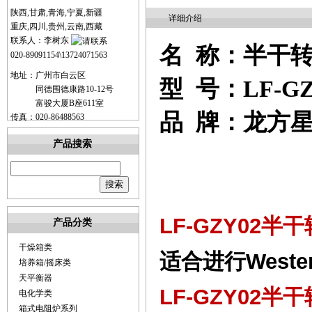
陕西,甘肃,青海,宁夏,新疆
详细介绍
重庆,四川,贵州,云南,西藏
联系人：李树东
名
称：
半干
020-89091154\13724071563
地址：广州市白云区
型
号：
LF-G
同德围德康路10-12号
富骏大厦B座611室
品
牌：
龙方
传真：020-86488563
产品搜索
LF-GZY0
2
半干
产品分类
干燥箱类
适合进行
Weste
培养箱/摇床类
天平衡器
LF-GZY0
2
半干
电化学类
箱式电阻炉系列