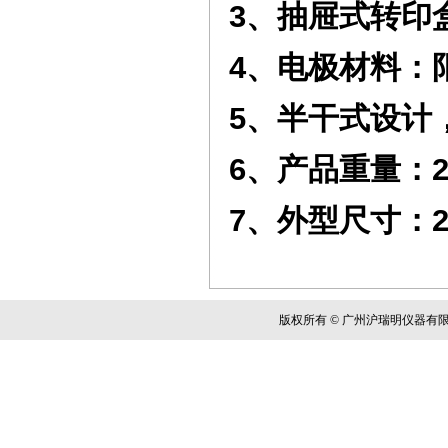
3
、
抽屉式转印
4
、
电极材料：
5
、
半干式设计
6
、
产品重量：
2
7
、
外型尺寸：
版权所有 © 广州沪瑞明仪器有