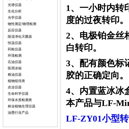
光谱仪器
1
、一小时内转
生化分析
度的过夜转印。
光学仪器
物性测定/物理检测
反应仪器
2
、电极铂金丝
除湿净化灭菌器
恒温仪器
白转印。
药检仪器
环境检测
3
、配有颜色标
石油仪器
医用冰箱
胶的正确定向。
粮油仪器
植物组培类
农业仪器
4
、内置蓝冰冰
生命科学仪器
环保水质检测类
本产品与
LF-Mi
林业植物生理仪器
油墨行业产品
LF-ZY01
小型转