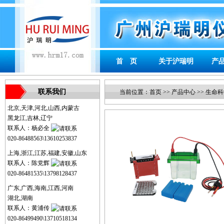
首 页
关于沪瑞明
产
联系我们
当前位置：
首页
>>
产品中心
>>
生命科
北京,天津,河北,山西,内蒙古
黑龙江,吉林,辽宁
联系人：杨必全
020-86488563\13610253837
上海,浙江,江苏,福建,安徽,山东
联系人：陈党辉
020-86481535\13798128437
广东,广西,海南,江西,河南
湖北,湖南
联系人：黄浦传
020-86499490\13710518134