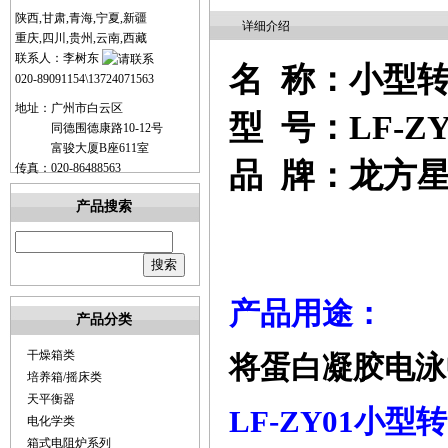
陕西,甘肃,青海,宁夏,新疆
详细介绍
重庆,四川,贵州,云南,西藏
联系人：李树东
名
称：
小型
020-89091154\13724071563
地址：广州市白云区
型
号：
LF-Z
同德围德康路10-12号
富骏大厦B座611室
品
牌：
龙方
传真：020-86488563
产品搜索
产品用途：
产品分类
干燥箱类
将蛋白凝胶电泳
培养箱/摇床类
天平衡器
LF-ZY01
小型转
电化学类
箱式电阻炉系列